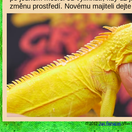
změnu prostředí. Novému majiteli dejt
© 2012
Jan Řeháček
Všech