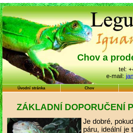
Chov a prod
tel: 
e-mail:
ja
Úvodní stránka
Chov
ZÁKLADNÍ DOPORUČENÍ 
Je dobré, poku
páru, ideální je