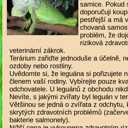
samice. Pokud si
doporučuji koup
pestřejší a má 
chovaná samost
problém, že doj
riziková zdravo
veterinární zákrok.
Terárium zařiďte jednoduše a účelně, n
ozdoby nebo rostliny.
Uvědomte si, že leguána si pořizujete na
členem vaší rodiny. Vybírejte pouze kva
odchovatele. U leguánů z obchodu nikd
Nevíte, s jakými zvířaty byl leguán v ter
Většinou se jedná o zvířata z odchytu, 
skrytých zdravotních problémů (začerven
bakterie salmonely).
Nižší cena je vykoupena zdravotním ri