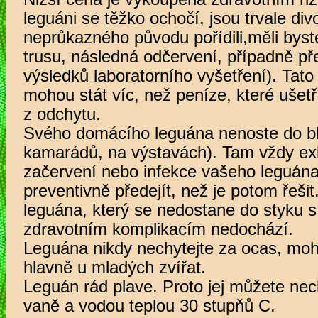
leguáni se těžko ochočí, jsou trvale divo
neprůkazného původu pořídili,měli byst
trusu, následná odčervení, případně pře
výsledků laboratorního vyšetření). Tato
mohou stát víc, než peníze, které ušetří
z odchytu.
Svého domácího leguána nenoste do blí
kamarádů, na výstavách). Tam vždy exis
začervení nebo infekce vašeho leguána
preventivně předejít, než je potom řeši
leguána, který se nedostane do styku s 
zdravotním komplikacím nedochází.
Leguána nikdy nechytejte za ocas, mohl
hlavně u mladých zvířat.
Leguán rád plave. Proto jej můžete nec
vaně a vodou teplou 30 stupňů C.