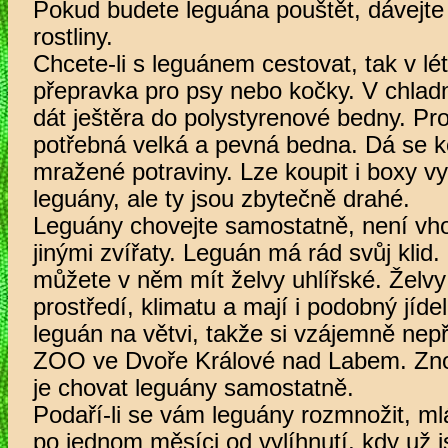
Pokud budete leguána pouštět, dávejte
rostliny.
Chcete-li s leguánem cestovat, tak v lét
přepravka pro psy nebo kočky. V chlad
dát ještěra do polystyrenové bedny. Pro
potřebná velká a pevná bedna. Dá se k
mražené potraviny. Lze koupit i boxy v
leguány, ale ty jsou zbytečně drahé.
Leguány chovejte samostatně, není vho
jinými zvířaty. Leguán má rád svůj klid
můžete v něm mít želvy uhlířské. Želvy
prostředí, klimatu a mají i podobný jíde
leguán na větvi, takže si vzájemně nepř
ZOO ve Dvoře Králové nad Labem. Znovu
je chovat leguány samostatně.
Podaří-li se vám leguány rozmnožit, ml
po jednom měsíci od vylíhnutí, kdy už 